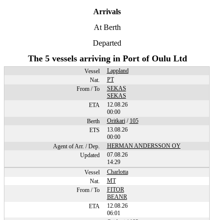
Arrivals
At Berth
Departed
The 5 vessels arriving in Port of Oulu Ltd
Lappland
PT
SEKAS
SEKAS
12.08.26
00:00
Oritkari
/
105
13.08.26
00:00
HERMAN ANDERSSON OY
07.08.26
14:29
Charlotta
MT
FITOR
BEANR
12.08.26
06:01